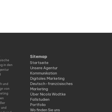
.
Sitemap
sische
Startseite
ng in den
Unsere Agentur
gentur
Kommunikation
d
Digitales Marketing
Deutsch-französisches
ch und
Marketing
ign von
keting
Über Nicola Wodtke
ten
Fallstudien
oßer
Portfolio
n und
Wo finden Sie uns