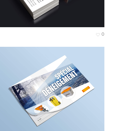
’Effet Waouhhh
0