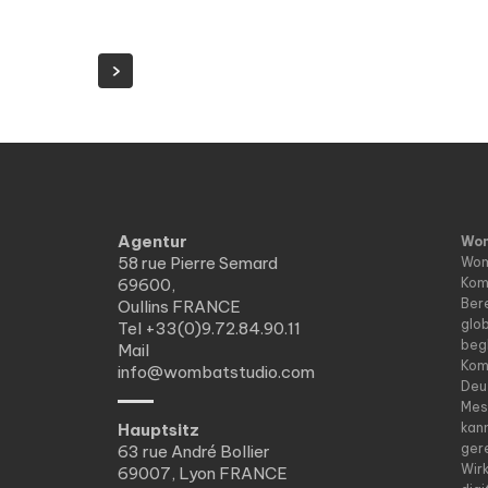
Agentur
Wom
58 rue Pierre Semard
Wom
69600,
Komm
Ber
Oullins FRANCE
glo
Tel
+33(0)9.72.84.90.11
beg
Mail
Kom
info@wombatstudio.com
Deu
Mes
Hauptsitz
kan
ger
63 rue André Bollier
Wir
69007, Lyon FRANCE