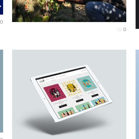
0
Régis Descotes
0
L