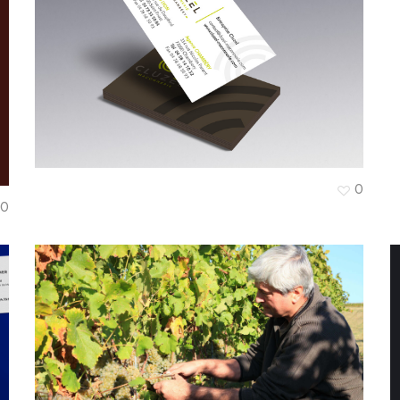
I
Cluzel Maçonnerie
0
0