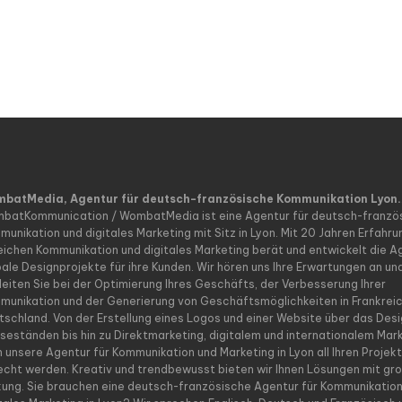
batMedia, Agentur für deutsch-französische Kommunikation Lyon.
batKommunication / WombatMedia ist eine Agentur für deutsch-franzö
unikation und digitales Marketing mit Sitz in Lyon. Mit 20 Jahren Erfahru
eichen Kommunikation und digitales Marketing berät und entwickelt die A
bale Designprojekte für ihre Kunden. Wir hören uns Ihre Erwartungen an un
leiten Sie bei der Optimierung Ihres Geschäfts, der Verbesserung Ihrer
munikation und der Generierung von Geschäftsmöglichkeiten in Frankrei
tschland. Von der Erstellung eines Logos und einer Website über das Des
seständen bis hin zu Direktmarketing, digitalem und internationalem Mar
n unsere Agentur für Kommunikation und Marketing in Lyon all Ihren Projek
echt werden. Kreativ und trendbewusst bieten wir Ihnen Lösungen mit gr
kung. Sie brauchen eine deutsch-französische Agentur für Kommunikatio