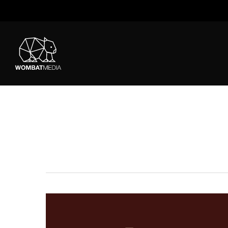
Skip
to
main
content
KREATI