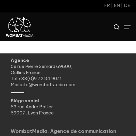
Skip
FR
|
EN
|
DE
to
main
Men
search
content
Agence
58 rue Pierre Semard 69600,
Oullins France
Tél
+33(0)9.72.84.90.11
Mail
info@wombatstudio.com
Siège social
63 rue André Bollier
69007, Lyon France
WombatMedia, Agence de communication