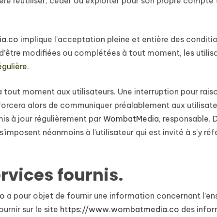
ère réutiliser, céder ou exploiter pour son propre compte
ia.co
implique l’acceptation pleine et entière des conditio
 d’être modifiées ou complétées à tout moment, les utilis
égulière
.
à tout moment aux utilisateurs. Une interruption pour rai
efforcera alors de communiquer préalablement aux utilisateu
mis à jour régulièrement par
WombatMedia
,
responsable. 
imposent néanmoins à l’utilisateur qui est invité à s’y réf
rvices fournis.
co
a pour objet de fournir une information concernant l’en
ournir sur le site
https://www.wombatmedia.co
des infor