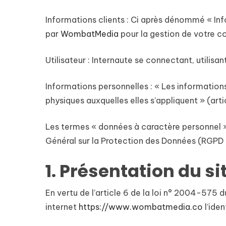
Informations clients :
Ci après dénommé « Info
par
WombatMedia
pour la gestion de votre co
Utilisateur :
Internaute se connectant, utilisan
Informations personnelles :
« Les informations
physiques auxquelles elles s’appliquent » (artic
Les termes « données à caractère personnel »,
Général sur la Protection des Données (RGPD
1. Présentation du si
En vertu de l’article 6 de la loi n° 2004-575 d
Hit enter to search or ESC to close
internet
https://www.wombatmedia.co
l’ide