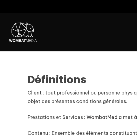
Skip
to
main
content
Définitions
Client :
tout professionnel ou personne physique
objet des présentes conditions générales.
Prestations et Services :
WombatMedia
met à 
Contenu :
Ensemble des éléments constituants 