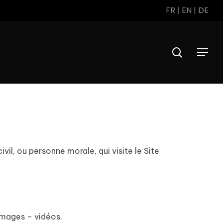
FR
|
EN
|
DE
search
Menu
il, ou personne morale, qui visite le Site
images – vidéos.